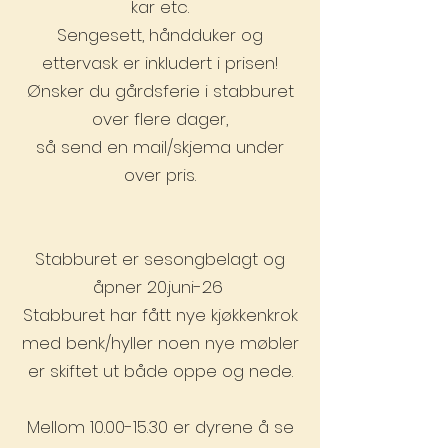
kar etc.
Sengesett, håndduker og
ettervask er inkludert i prisen!
Ønsker du gårdsferie i stabburet
over flere dager,
så send en mail/skjema under
over pris.
Stabburet er sesongbelagt og
åpner 20.juni-26
Stabburet har fått nye kjøkkenkrok
med benk/hyller noen nye møbler
er skiftet ut både oppe og nede.
Mellom 10.00-15.30 er dyrene å se