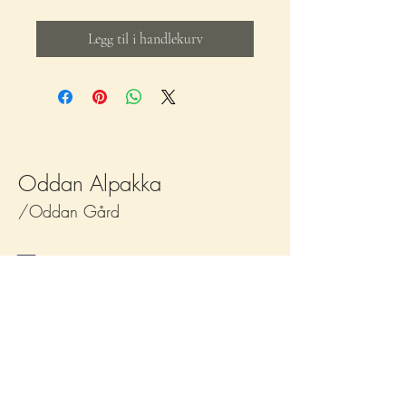
Legg til i handlekurv
Oddan Alpakka
/Oddan Gård
firmapost@oddanalpakka.no
957 34 623
Lernesstranda
Kyrksæterøra
912, 7200
Orgnummer:
930 481 505