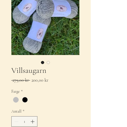
Villsaugarn
Vanlig
Salgspris
 279,00 kr 
200,00 kr
pris
Farge
*
Antall
*